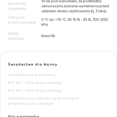
10 lat pod warunkiem, że podkładka
Żywotność
sensoryczna zostanie wymieniona przed
urządzenia
:
upływem okresu użytkowania (tj. 2 lata).
Transport i
0 °C do +70 °C, Rh 10 % - 85 %, 700-1200
przechowywanie
kPa
:
Wyrób
klasa IIb
medyczny
:
Świadectwa dla Nanny
Świadectwa dla Nanny
BM-02 - Instrukcja obsługi
BM-03 - Instrukcja obsługi
Informacje producenta dotyczące
przetwarzania danych
Dla partnerów