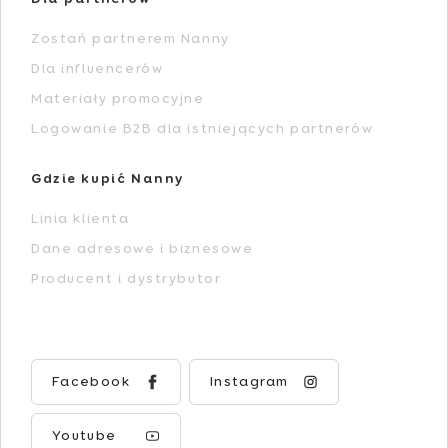
Zostań partnerem Nanny
Dla influencerów
Materiały promocyjne
Logowanie B2B dla istniejących partnerów
Gdzie kupić Nanny
Linia klienta
Dane adresowe i biznesowe
Producent i dystrybutor
Facebook
Instagram
Youtube