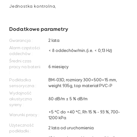
Jednostka kontrolna,
Dodatkowe parametry
Gwarancja
:
2 lata
Alarm częstości
< 8 oddechów/min.(i.e. < 0,13 Hz)
oddechów
:
Średni czas
pracy na baterii
6 miesięcy
:
Podkładka
BM-03D, rozmiary 300×500×15 mm,
sensoryczna
:
weight 935g, top materiał PVC-P
Wydajność
akustyczna
80 dB/m ± 5 % dB/m
syreny
:
+5 °C do +40 °C, Rh 15 % - 93 %, 700-
Warunki pracy
:
1200 kPa
Użyteczność
2 lata od uruchomienia
podkładki
: